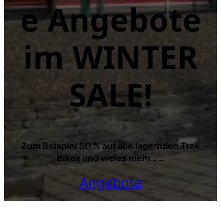
e Angebote
im WINTER
SALE!
Zum Beispiel 50 % auf alle lagernden Trek
Bikes und vieles mehr……
Angebote