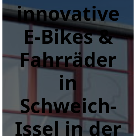
innovative
E-Bikes &
Fahrräder
in
Schweich-
Issel in der